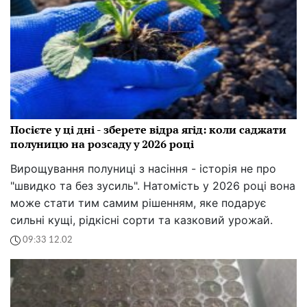
Посієте у ці дні - зберете відра ягід: коли саджати
полуницю на розсаду у 2026 році
Вирощування полуниці з насіння - історія не про
"швидко та без зусиль". Натомість у 2026 році вона
може стати тим самим рішенням, яке подарує
сильні кущі, рідкісні сорти та казковий урожай.
09:33 12.02