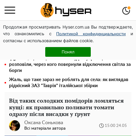
Продолжая просматривать Hyser.com.ua Вы подтверждаете,
Гола Олена Тополя у цікавих позах змусила відвисати
что ознакомились с
и
щелепи: злив відео – було лише початком
Политикой конфиденциальности
согласны с использованием файлов cookie.
"Холостячка" Ксенія Мішина перестаралася і блиснула
зоною бікіні: надто широко розсунула
Понял
"Думали, що за це нічого не буде": українцям
розповіли, через кого повернули відключення світла за
борги
Жаль, що таке зараз не роблять для села: як виглядав
рідкісний ЗАЗ "Таврія" італійської збірки
Від таких солодких помідорів ломляться
кущі: як правильно поливати томати
одразу після висадки у ґрунт
Оксана Сонькова
15:00 24.05
Всі матеріали автора