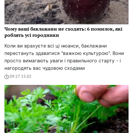
Чому ваші баклажани не сходять: 6 помилок, які
роблять усі городники
Коли ви врахуєте всі ці нюанси, баклажани
перестануть здаватися "важкою культурою". Вони
просто вимагають уваги і правильного старту - і
нагородять вас чудовою сходами
09:27 15.02