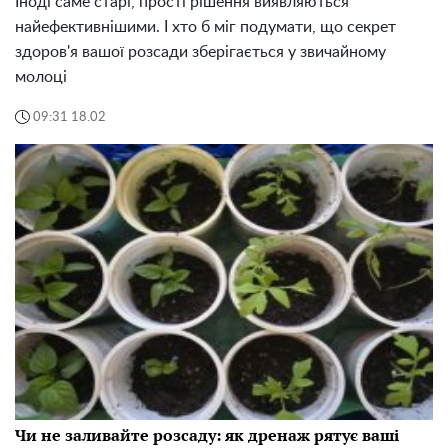
Іноді саме старі, прості рішення виявляються
найефективнішими. І хто б міг подумати, що секрет
здоров'я вашої розсади зберігається у звичайному
молоці
09:31 18.02
Чи не заливайте розсаду: як дренаж рятує ваші