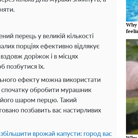
няти.
Why t
feeli
ний перець у великій кількості
малих порціях ефективно відлякує
вздовж доріжок і в місцях
б позбутися їх.
ьного ефекту можна використати
д, спочатку обробити мурашник
 його шаром перцю. Такий
товано позбавить вас настирливих
збільшити врожай капусти: город вас
Why t