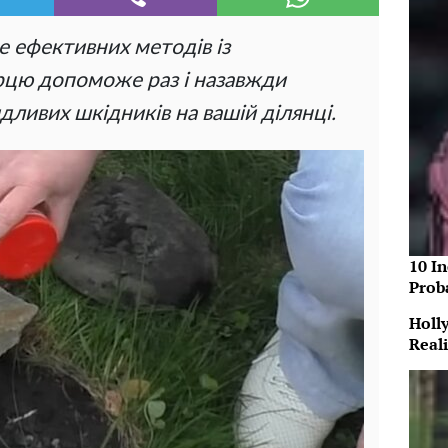
е ефективних методів із
рцю допоможе раз і назавжди
ливих шкідників на вашій ділянці.
10 In
Prob
Holl
Reali