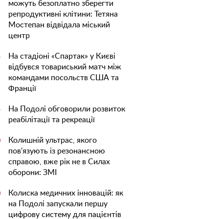
можуть безоплатно зберегти
репродуктивні клітини: Тетяна
Мостепан відвідала міський
центр
На стадіоні «Спартак» у Києві
5
відбувся товариський матч між
командами посольств США та
Франції
На Подолі обговорили розвиток
5
реабілітації та рекреації
Колишній ультрас, якого
0
пов'язують із резонансною
справою, вже рік не в Силах
оборони: ЗМІ
Колиска медичних інновацій: як
0
на Подолі запускали першу
цифрову систему для пацієнтів