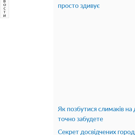
просто здивує
Як позбутися слимаків на д
точно забудете
Секрет досвідчених городн