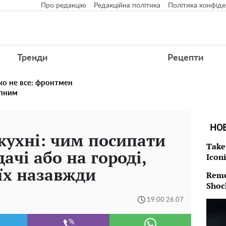
Про редакцію
Редакційна політика
Політика конфіде
Тренди
Рецепти
ко не все: фронтмен
упним
НО
 кухні: чим посипати
Take
чі або на городі,
Icon
їх назавжди
Reme
Shoc
19:00 26.07