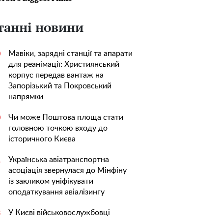
танні новини
Мавіки, зарядні станції та апарати
0
для реанімації: Християнський
корпус передав вантаж на
Запорізький та Покровський
напрямки
Чи може Поштова площа стати
0
головною точкою входу до
історичного Києва
Українська авіатранспортна
1
асоціація звернулася до Мінфіну
із закликом уніфікувати
оподаткування авіалізингу
У Києві військовослужбовці
3