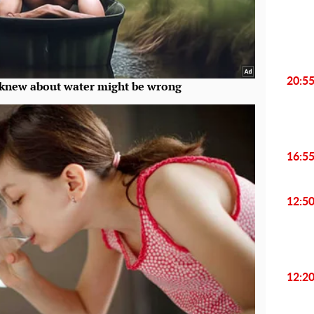
20:5
16:5
12:5
12:2