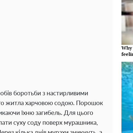
Why t
feeli
собів боротьби з настирливими
ого житла харчовою содою. Порошок
икаючи їхню загибель. Для цього
пати суху соду поверх мурашника,
ерез кілька днів мурахи зникнуть, а