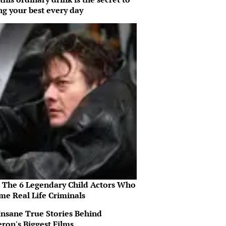
ng your best every day
 The 6 Legendary Child Actors Who
me Real Life Criminals
Insane True Stories Behind
ron's Biggest Films