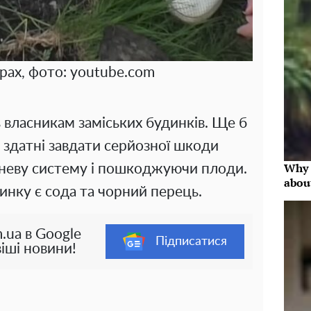
урах, фото: youtube.com
власникам заміських будинків. Ще б
 здатні завдати серйозної шкоди
Why 
неву систему і пошкоджуючи плоди.
abou
инку є сода та чорний перець.
.ua в Google
Підписатися
іші новини!