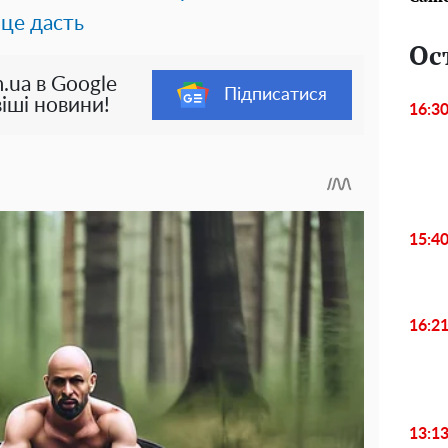
 це дасть
Ос
.ua в Google
Підписатися
іші новини!
16:3
15:4
16:2
13:1