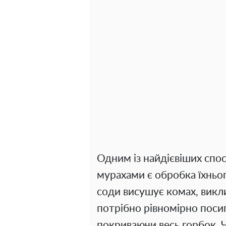
Одним із найдієвіших спо
мурахами є обробка їхнь
соди висушує комах, викл
потрібно рівномірно поси
покриваючи весь горбок. Ч