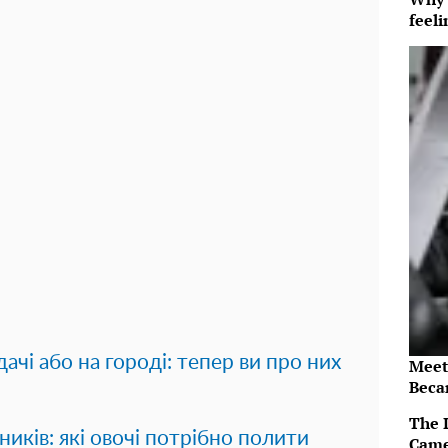
feeli
ачі або на городі: тепер ви про них
Meet
Beca
The 
иків: які овочі потрібно полити
Came