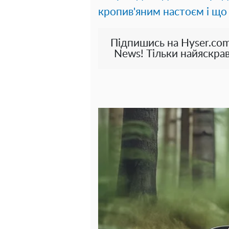
кропив'яним настоєм і що
Підпишись на Hyser.com
News! Тільки найяскрав