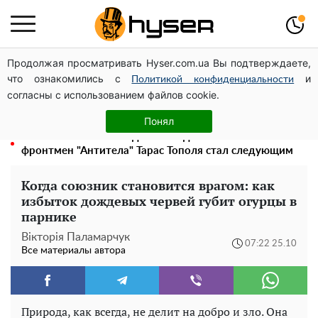
Продолжая просматривать Hyser.com.ua Вы подтверждаете,
Может ли Почтовая площадь стать главной точкой
что ознакомились с
и
входа в исторический Киев
Политикой конфиденциальности
согласны с использованием файлов cookie.
Голая Елена Тополя в интересных позах заставила
отвисать челюсти: слив видео – было только началом
Понял
Елена Тополя слив видео – это далеко не все:
фронтмен "Антитела" Тарас Тополя стал следующим
Когда союзник становится врагом: как
избыток дождевых червей губит огурцы в
парнике
Вікторія Паламарчук
07:22 25.10
Все материалы автора
Природа, как всегда, не делит на добро и зло. Она