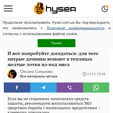
Продолжая просматривать Hyser.com.ua Вы подтверждаете,
Голая Елена Тополя в интересных позах заставила
что ознакомились с
и
отвисать челюсти: слив видео – было только началом
Политикой конфиденциальности
согласны с использованием файлов cookie.
Елена Тополя слив видео – это далеко не все:
фронтмен "Антитела" Тарас Тополя стал следующим
Понял
И вот попробуйте догадаться: для чего
хитрые дачники вешают в теплицах
желтые лотки из-под мяса
Оксана Сонькова
14:15 18.08
Все материалы автора
Если вы не сторонник химических средств
защиты, рекомендуем воспользоваться ЭКО
средством борьбы с насекомыми-вредителями –
клеевыми ловушками