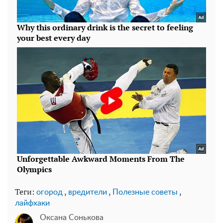
Теги:
,
,
,
огород
вредители
Полезные советы
лайфхаки
Оксана Сонькова