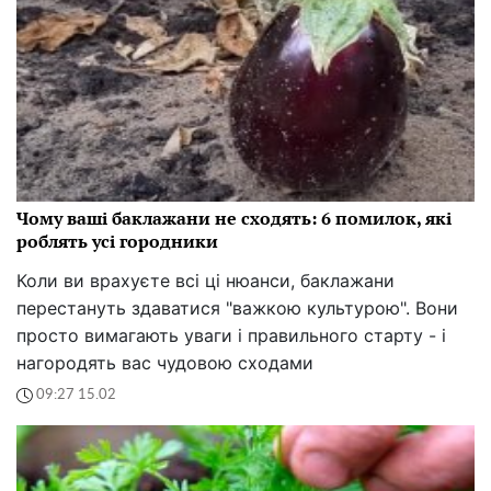
Чому ваші баклажани не сходять: 6 помилок, які
роблять усі городники
Коли ви врахуєте всі ці нюанси, баклажани
перестануть здаватися "важкою культурою". Вони
просто вимагають уваги і правильного старту - і
нагородять вас чудовою сходами
09:27 15.02