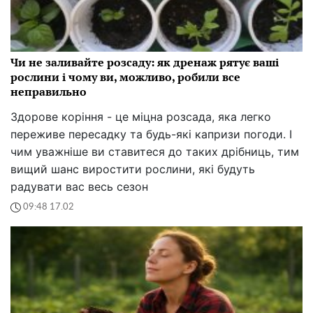
Чи не заливайте розсаду: як дренаж рятує ваші
рослини і чому ви, можливо, робили все
неправильно
Здорове коріння - це міцна розсада, яка легко
переживе пересадку та будь-які капризи погоди. І
чим уважніше ви ставитеся до таких дрібниць, тим
вищий шанс виростити рослини, які будуть
радувати вас весь сезон
09:48 17.02