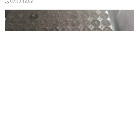
09:33 12.02
Підвіконня-вбивця: яке світло тихо знищує вашу
розсаду і чому про це мовчать
Іноді, щоб урятувати майбутній урожай, досить
просто… правильно включити світло
09:54 11.02