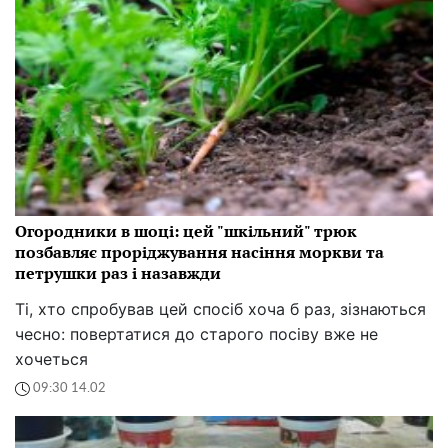
Огородники в шоці: цей "шкільний" трюк
позбавляє проріджування насіння моркви та
петрушки раз і назавжди
Ті, хто спробував цей спосіб хоча б раз, зізнаються
чесно: повертатися до старого посіву вже не
хочеться
09:30 14.02