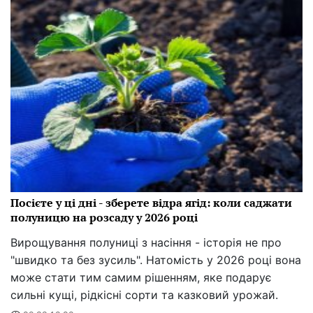
Посієте у ці дні - зберете відра ягід: коли саджати
полуницю на розсаду у 2026 році
Вирощування полуниці з насіння - історія не про
"швидко та без зусиль". Натомість у 2026 році вона
може стати тим самим рішенням, яке подарує
сильні кущі, рідкісні сорти та казковий урожай.