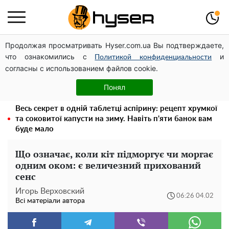
Продолжая просматривать Hyser.com.ua Вы подтверждаете,
Дрони із націнкою: Олександр Конотопський вивів
что ознакомились с
и
мільйони оборонного бюджету через фіктивну фірму в
Политикой конфиденциальности
согласны с использованием файлов cookie.
Естонії
Гола Олена Тополя у цікавих позах змусила відвисати
Понял
щелепи: злив відео – було лише початком
Весь секрет в одній таблетці аспірину: рецепт хрумкої
та соковитої капусти на зиму. Навіть п'яти банок вам
буде мало
Що означає, коли кіт підморгує чи моргає
одним оком: є величезний прихований
сенс
Игорь Верховский
06:26 04.02
Всі матеріали автора