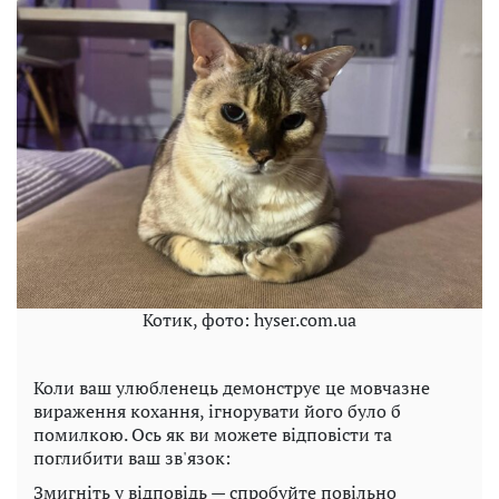
Котик, фото: hyser.com.ua
Коли ваш улюбленець демонструє це мовчазне
вираження кохання, ігнорувати його було б
помилкою. Ось як ви можете відповісти та
поглибити ваш зв'язок:
Змигніть у відповідь — спробуйте повільно