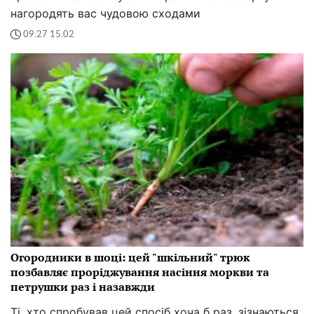
нагородять вас чудовою сходами
09:27 15.02
Огородники в шоці: цей "шкільний" трюк
позбавляє проріджування насіння моркви та
петрушки раз і назавжди
Ті, хто спробував цей спосіб хоча б раз, зізнаються