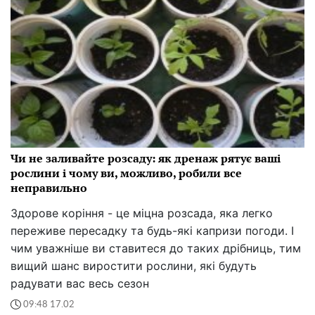
Чи не заливайте розсаду: як дренаж рятує ваші
рослини і чому ви, можливо, робили все
неправильно
Здорове коріння - це міцна розсада, яка легко
переживе пересадку та будь-які капризи погоди. І
чим уважніше ви ставитеся до таких дрібниць, тим
вищий шанс виростити рослини, які будуть
радувати вас весь сезон
09:48 17.02