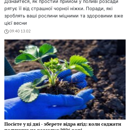
Дізнайтеся, як простий прийом у поливі розсади
рятує її від страшної чорної ніжки. Поради, які
зроблять ваші рослини міцними та здоровими вже
цієї весни
09:40 13.02
Посієте у ці дні - зберете відра ягід: коли саджати
полуницю на розсаду у 2026 році