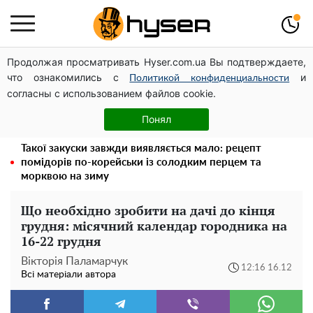
Продолжая просматривать Hyser.com.ua Вы подтверждаете,
Дрони із націнкою: Олександр Конотопський вивів
что ознакомились с
и
мільйони оборонного бюджету через фіктивну фірму в
Политикой конфиденциальности
согласны с использованием файлов cookie.
Естонії
Олена Тополя злив відео – це далеко не все: фронтмен
Понял
"Антитіла" Тарас Тополя став наступним
Такої закуски завжди виявляється мало: рецепт
помідорів по-корейськи із солодким перцем та
морквою на зиму
Що необхідно зробити на дачі до кінця
грудня: місячний календар городника на
16-22 грудня
Вікторія Паламарчук
12:16 16.12
Всі матеріали автора