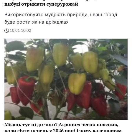
цибулі отримати суперурожай
Використовуйте мудрість природи, і ваш город
буде рости як на дріжджах
10:01 10.02
Місяць тут ні до чого? Агроном чесно пояснив,
коли сіяти перець у 2026 році і чому календарям