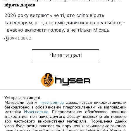
вірять дарма
2026 року виграють не ті, хто сліпо вірить
календарям, а ті, хто вміє дивитися на реальність -
і вчасно включати голову, а не тільки Місяць
09:41 08.02
Читати далі
Усі права захищені.
Матеріали сайту
Hyser.com.ua
дозволяється використовувати
безкоштовно з обов'язковим гіперпосиланням на відповідний
матеріал
Hyser.com.ua
. Гіперпосилання обов'язково повинно
знаходитися не нижче другого абзацу незалежно від повного
або часткового використання матеріалів. Порушення даних
умов буде розцінюватися як порушення захищаемих законом
прав інтелектуальної власності і права на інформацію. Редакція