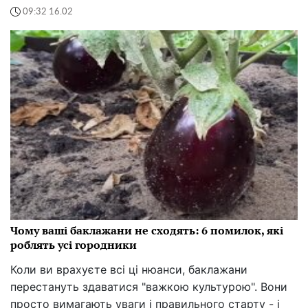
09:32 16.02
Чому ваші баклажани не сходять: 6 помилок, які
роблять усі городники
Коли ви врахуєте всі ці нюанси, баклажани
перестануть здаватися "важкою культурою". Вони
просто вимагають уваги і правильного старту - і