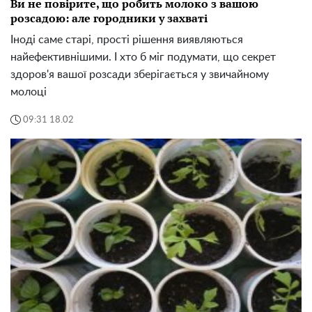
Ви не повірите, що робить молоко з вашою
розсадою: але городники у захваті
Іноді саме старі, прості рішення виявляються
найефективнішими. І хто б міг подумати, що секрет
здоров'я вашої розсади зберігається у звичайному
молоці
09:31 18.02