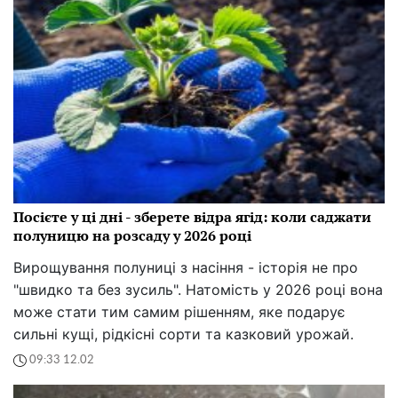
Посієте у ці дні - зберете відра ягід: коли саджати
полуницю на розсаду у 2026 році
Вирощування полуниці з насіння - історія не про
"швидко та без зусиль". Натомість у 2026 році вона
може стати тим самим рішенням, яке подарує
сильні кущі, рідкісні сорти та казковий урожай.
09:33 12.02