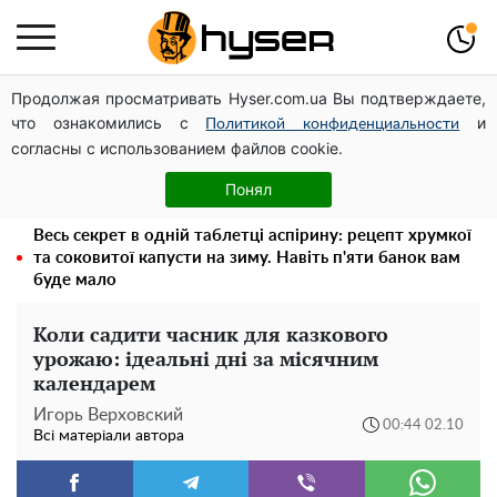
Продолжая просматривать Hyser.com.ua Вы подтверждаете,
Дрони із націнкою: Олександр Конотопський вивів
что ознакомились с
и
мільйони оборонного бюджету через фіктивну фірму в
Политикой конфиденциальности
согласны с использованием файлов cookie.
Естонії
Повністю гола Анна Трінчер блиснула "принадами":
Понял
таких розмірів ви ще не бачили
Весь секрет в одній таблетці аспірину: рецепт хрумкої
та соковитої капусти на зиму. Навіть п'яти банок вам
буде мало
Коли садити часник для казкового
урожаю: ідеальні дні за місячним
календарем
Игорь Верховский
00:44 02.10
Всі матеріали автора