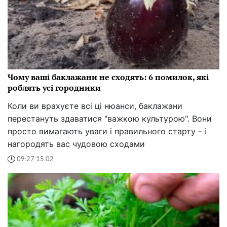
Чому ваші баклажани не сходять: 6 помилок, які
роблять усі городники
Коли ви врахуєте всі ці нюанси, баклажани
перестануть здаватися "важкою культурою". Вони
просто вимагають уваги і правильного старту - і
нагородять вас чудовою сходами
09:27 15.02