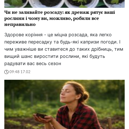
Чи не заливайте розсаду: як дренаж рятує ваші
рослини і чому ви, можливо, робили все
неправильно
Здорове коріння - це міцна розсада, яка легко
переживе пересадку та будь-які капризи погоди. І
чим уважніше ви ставитеся до таких дрібниць, тим
вищий шанс виростити рослини, які будуть
радувати вас весь сезон
09:48 17.02