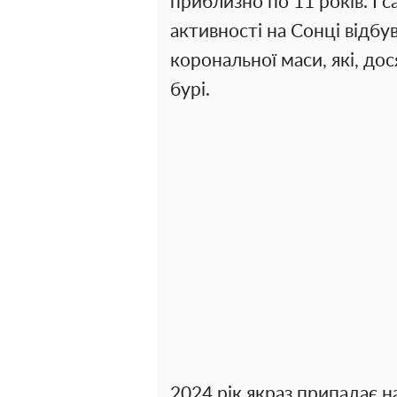
приблизно по 11 років. І 
активності на Сонці відбу
корональної маси, які, до
бурі.
2024 рік якраз припадає н