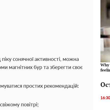
 піку сонячної активності, можна
Why t
ми магнітних бур та зберегти своє
feeli
Ос
имуватися простих рекомендацій:
16:3
свіжому повітрі;