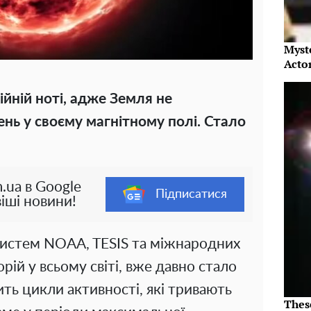
Myst
Acto
ійній ноті, адже Земля не
нь у своєму магнітному полі. Стало
.ua в Google
Підписатися
іші новини!
систем NOAA, TESIS та міжнародних
ій у всьому світі, вже давно стало
ть цикли активності, які тривають
Thes