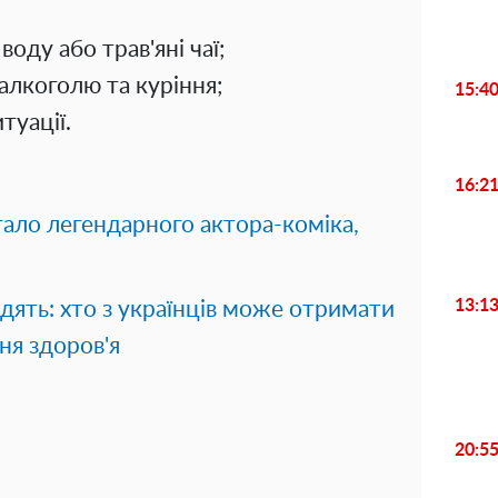
оду або трав'яні чаї;
 алкоголю та куріння;
15:4
туації.
16:2
тало легендарного актора-коміка,
13:1
адять: хто з українців може отримати
ня здоров'я
20:5