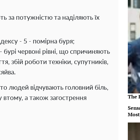
ють за потужністю та наділяють їх
ндексу - 5 - помірна буря;
 - бурі червоні рівні, що спричиняють
я, збій роботи техніки, супутників,
сяйва.
ато людей відчувають головний біль,
The 
 втому, а також загострення
Sens
Most