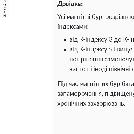
Довідка:
Усі магнітні бурі розрізня
індексами:
від К-індексу 3 до К-і
від К-індексу 5 і вище
погіршення самопочутт
частот і іноді північні 
Під час магнітних бур баг
запаморочення, підвищену
хронічних захворювань.