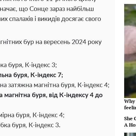
значає, що Сонце зараз найбільш
них спалахів і викидів досягає свого
гнітних бур на вересень 2024 року
ка буря, К-індекс 3;
ьна буря, К-індекс 7;
на затяжна магнітна буря, К-індекс 4;
на магнітна буря, від К-індексу 4 до
Why t
feeli
ірна буря, К-індекс 4;
She 
A Ho
бка буря, К-індекс 3.