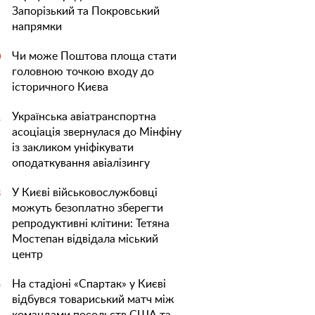
Запорізький та Покровський
напрямки
Чи може Поштова площа стати
0
головною точкою входу до
історичного Києва
Українська авіатранспортна
1
асоціація звернулася до Мінфіну
із закликом уніфікувати
оподаткування авіалізингу
У Києві військовослужбовці
3
можуть безоплатно зберегти
репродуктивні клітини: Тетяна
Мостепан відвідала міський
центр
На стадіоні «Спартак» у Києві
5
відбувся товариський матч між