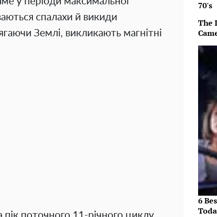
саме у періоди максимальної
70's
ваються спалахи й викиди
The 
Came
сягаючи Землі, викликають магнітні
6 Be
Toda
а пік поточного 11-річного циклу