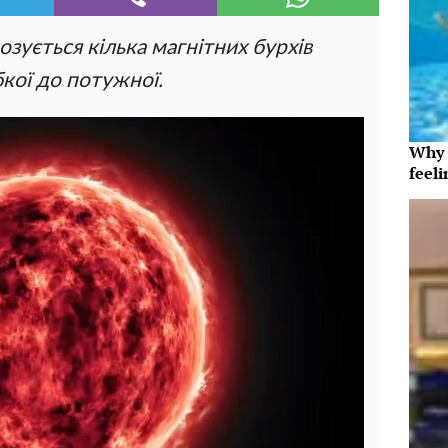
озується кілька магнітних бурхів
абкої до потужної.
Why t
feeli