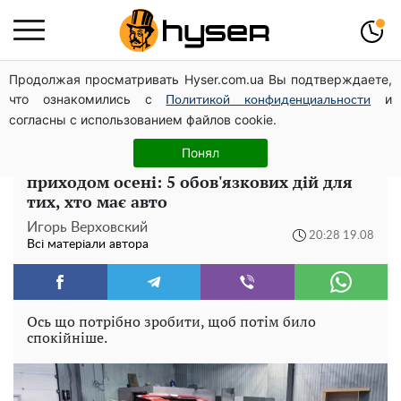
Продолжая просматривать Hyser.com.ua Вы подтверждаете,
Дрони із націнкою: Олександр Конотопський вивів
что ознакомились с
и
мільйони оборонного бюджету через фіктивну фірму в
Политикой конфиденциальности
согласны с использованием файлов cookie.
Естонії
Понял
Повинен зробити кожен водій перед
приходом осені: 5 обов'язкових дій для
тих, хто має авто
Игорь Верховский
20:28 19.08
Всі матеріали автора
Ось що потрібно зробити, щоб потім било
спокійніше.