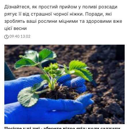
Дізнайтеся, як простий прийом у поливі розсади
рятує її від страшної чорної ніжки. Поради, які
зроблять ваші рослини міцними та здоровими вже
цієї весни
09:40 13.02
Посієте у ці дні - зберете відра ягід: коли саджати