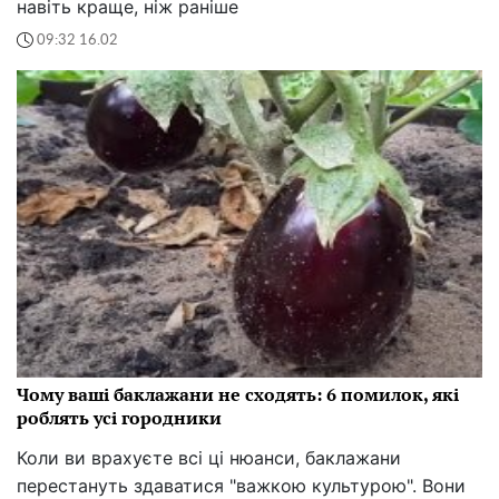
навіть краще, ніж раніше
09:32 16.02
Чому ваші баклажани не сходять: 6 помилок, які
роблять усі городники
Коли ви врахуєте всі ці нюанси, баклажани
перестануть здаватися "важкою культурою". Вони