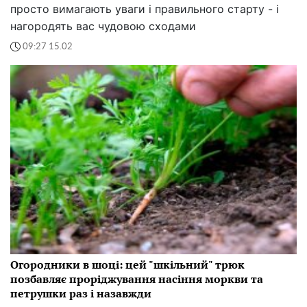
просто вимагають уваги і правильного старту - і
нагородять вас чудовою сходами
09:27 15.02
Огородники в шоці: цей "шкільний" трюк
позбавляє проріджування насіння моркви та
петрушки раз і назавжди