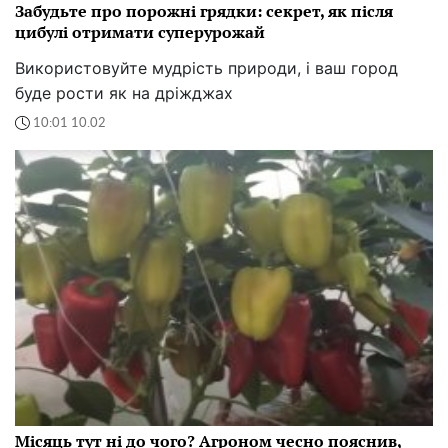
Забудьте про порожні грядки: секрет, як після
цибулі отримати суперурожай
Використовуйте мудрість природи, і ваш город
буде рости як на дріжджах
10:01 10.02
Місяць тут ні до чого? Агроном чесно пояснив,