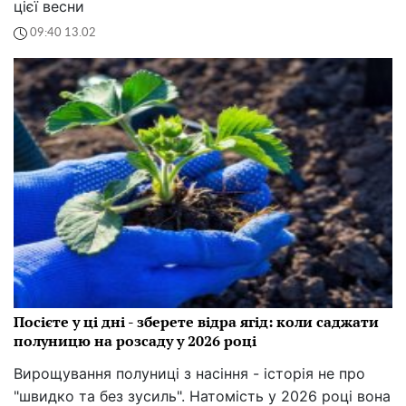
цієї весни
09:40 13.02
Посієте у ці дні - зберете відра ягід: коли саджати
полуницю на розсаду у 2026 році
Вирощування полуниці з насіння - історія не про
"швидко та без зусиль". Натомість у 2026 році вона