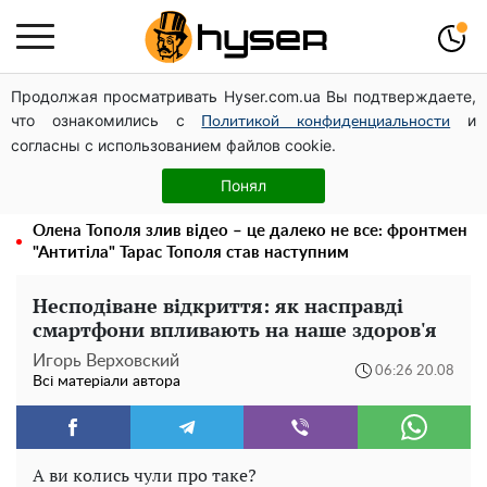
Продолжая просматривать Hyser.com.ua Вы подтверждаете,
Дрони із націнкою: Олександр Конотопський вивів
что ознакомились с
и
мільйони оборонного бюджету через фіктивну фірму в
Политикой конфиденциальности
согласны с использованием файлов cookie.
Естонії
Гола Олена Тополя у цікавих позах змусила відвисати
Понял
щелепи: злив відео – було лише початком
Олена Тополя злив відео – це далеко не все: фронтмен
"Антитіла" Тарас Тополя став наступним
Несподіване відкриття: як насправді
смартфони впливають на наше здоров'я
Игорь Верховский
06:26 20.08
Всі матеріали автора
А ви колись чули про таке?