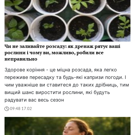
Чи не заливайте розсаду: як дренаж рятує ваші
рослини і чому ви, можливо, робили все
неправильно
Здорове коріння - це міцна розсада, яка легко
переживе пересадку та будь-які капризи погоди. І
чим уважніше ви ставитеся до таких дрібниць, тим
вищий шанс виростити рослини, які будуть
радувати вас весь сезон
09:48 17.02