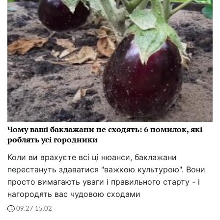
Чому ваші баклажани не сходять: 6 помилок, які
роблять усі городники
Коли ви врахуєте всі ці нюанси, баклажани
перестануть здаватися "важкою культурою". Вони
просто вимагають уваги і правильного старту - і
нагородять вас чудовою сходами
09:27 15.02