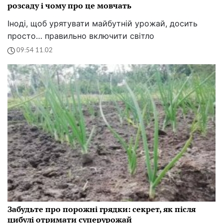
розсаду і чому про це мовчать
Іноді, щоб урятувати майбутній урожай, досить
просто… правильно включити світло
09:54 11.02
Забудьте про порожні грядки: секрет, як після
цибулі отримати суперурожай