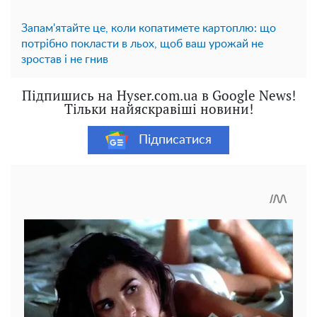
Запам'ятайте це, коли копатимете картоплю: що
потрібно покласти в льох, щоб ваш урожай не
зростав і не гнив
Підпишись на Hyser.com.ua в Google News!
Тільки найяскравіші новини!
Підписатися