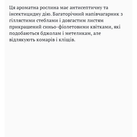
Ця ароматна рослина має антисептичну та
інсектицидну дію. Багаторічний напівчагарник з
гіллястими стеблами і довгастим листям
прикрашений синьо-фіолетовими квітками, які
подобаються бджолам і метеликам, але
відлякують комарів і кліщів.