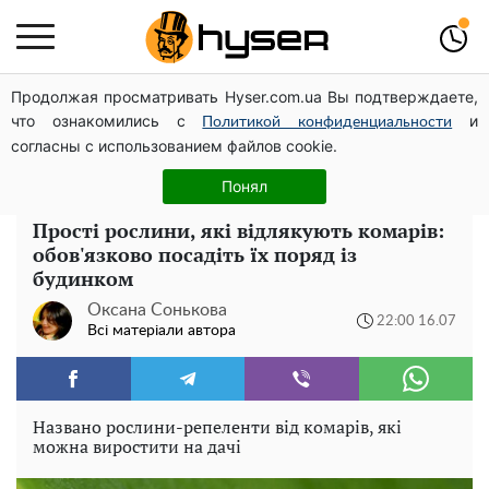
Продолжая просматривать Hyser.com.ua Вы подтверждаете,
Гола Олена Тополя у цікавих позах змусила відвисати
что ознакомились с
и
щелепи: злив відео – було лише початком
Политикой конфиденциальности
согласны с использованием файлов cookie.
Олена Тополя злив відео – це далеко не все: фронтмен
"Антитіла" Тарас Тополя став наступним
Понял
Прості рослини, які відлякують комарів:
обов'язково посадіть їх поряд із
будинком
Оксана Сонькова
22:00 16.07
Всі матеріали автора
Названо рослини-репеленти від комарів, які
можна виростити на дачі