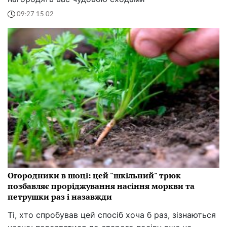
09:27 15.02
Огородники в шоці: цей "шкільний" трюк
позбавляє проріджування насіння моркви та
петрушки раз і назавжди
Ті, хто спробував цей спосіб хоча б раз, зізнаються