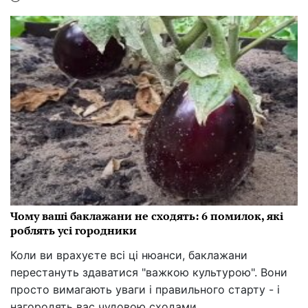
Чому ваші баклажани не сходять: 6 помилок, які
роблять усі городники
Коли ви врахуєте всі ці нюанси, баклажани
перестануть здаватися "важкою культурою". Вони
просто вимагають уваги і правильного старту - і
нагородять вас чудовою сходами