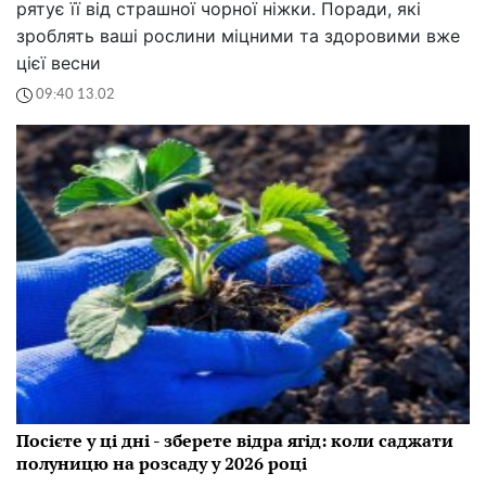
рятує її від страшної чорної ніжки. Поради, які
зроблять ваші рослини міцними та здоровими вже
цієї весни
09:40 13.02
Посієте у ці дні - зберете відра ягід: коли саджати
полуницю на розсаду у 2026 році