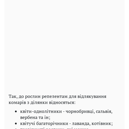
Так, до рослин репелентам для відлякування
комарів з ділянки відносяться:
квіти-однолітники - чорнобривці, сальвія,
вербена та ін;
квітучі багаторічники - лаванда, котівник;