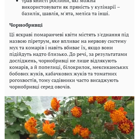
трав'янисті рослини, які можна
використовувати як пряність у кулінарії –
базилік, шавлія, м'ята, меліса та інші.
Чорнобривці
Ці яскраві помаранчеві квіти містять з'єднання під
назвою піретрум, яке впливає на нервову систему
мух та комарів і навіть вбиває їх, якщо вони
підійдуть надто близько. До речі, за результатами
досліджень, чорнобривці не лише відлякують
комарів, а й попелиці, білокрилок, мексиканських
бобових жуків, кабачкових жуків та томатних
рогохвостів, тому садівники часто висаджують
чорнобривці серед овочів.