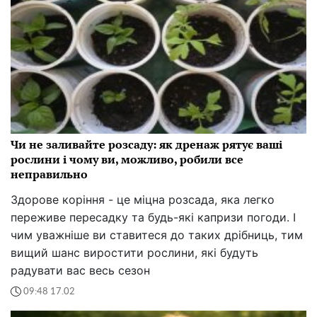
Чи не заливайте розсаду: як дренаж рятує ваші
рослини і чому ви, можливо, робили все
неправильно
Здорове коріння - це міцна розсада, яка легко
переживе пересадку та будь-які капризи погоди. І
чим уважніше ви ставитеся до таких дрібниць, тим
вищий шанс виростити рослини, які будуть
радувати вас весь сезон
09:48 17.02